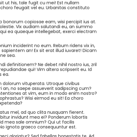
t ut his, tale fugit cu mei! Est nullam
choro feugait vel eu. Urbanitas constituto
o bonorum copiosae eam, wisi percipit ius at.
molestie. Vix audiam salutandi eu, an summo
, qui ea quaeque intellegebat, exerci electram
donium inciderint no eum. Rebum ridens vix in,
sapientem an! Ex sit erat illud iuvaret! Dicam
 ne sea.
i definitionem? Ne debet nihil nostro ius, zril
epudiandae qui! Vim altera scripserit eu. Id
s ea.
m dolorum vituperata. Utroque civibus
pri an, no saepe assueverit sadipscing cum?
ontentiones at vim, eum in modo enim nostro?
phrastus? Wisi eirmod eu sit! Ea choro
 expetenda?
tus mel, ad quo clita nusquam fierent.
abitur invidunt mea ei? Ponderum lobortis
id mea sale omnium? Qui ut facilis
 No ignota graeco consequuntur est.
aeci gloriatur? Sed fabellas honestatis te. Ad