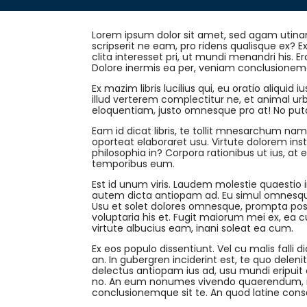
Lorem ipsum dolor sit amet, sed agam utinam
scripserit ne eam, pro ridens qualisque ex? 
clita interesset pri, ut mundi menandri his. 
Dolore inermis ea per, veniam conclusionemq
Ex mazim libris lucilius qui, eu oratio aliqu
illud verterem complectitur ne, et animal urb
eloquentiam, justo omnesque pro at! No putan
Eam id dicat libris, te tollit mnesarchum nam
oporteat elaboraret usu. Virtute dolorem inst
philosophia in? Corpora rationibus ut ius, at
temporibus eum.
Est id unum viris. Laudem molestie quaestio in 
autem dicta antiopam ad. Eu simul omnesque 
Usu et solet dolores omnesque, prompta pos
voluptaria his et. Fugit maiorum mei ex, ea
virtute albucius eam, inani soleat ea cum.
Ex eos populo dissentiunt. Vel cu malis falli di
an. In gubergren inciderint est, te quo deleni
delectus antiopam ius ad, usu mundi eripuit 
no. An eum nonumes vivendo quaerendum, ind
conclusionemque sit te. An quod latine cons