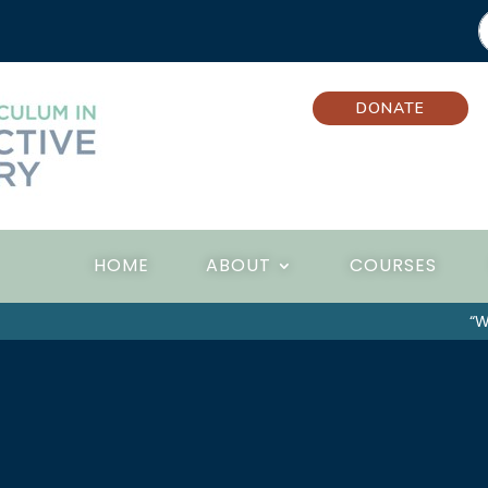
DONATE
HOME
ABOUT
COURSES
“Wel