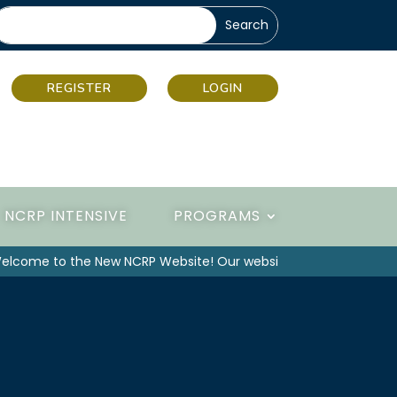
REGISTER
LOGIN
NCRP INTENSIVE
PROGRAMS
come to the New NCRP Website! Our website has been upgraded